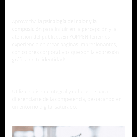
Psicología del color y composición visual
Aprovecha
la psicología del color y la
composición
para influir en la percepción y la
atención del público. ¡En YOPPEN tenemos
experiencia en crear páginas impresionantes,
con colores corporativos que son la expresión
gráfica de tu identidad!
Transforma tu diseño integral en resultados
tangibles
Utiliza el diseño integral y coherente para
diferenciarte de la competencia, destacando en
un entorno digital saturado.