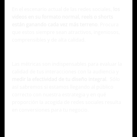
En el escenario actual de las redes sociales,
los
videos en su formato normal, reels o shorts
están ganando cada vez más terreno
. Procura
que estos siempre sean atractivos, ingeniosos,
comprensibles y de alta calidad.
Medición de resultados
Las métricas son indispensables para evaluar la
calidad de tus interacciones con la audiencia y
medir la efectividad de tu diseño integral
. Sólo
así sabremos si estamos llegando al público
correcto con nuestra estrategia y en qué
proporción la acogida de redes sociales resulta
en conversiones para tu negocio.