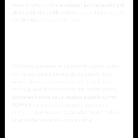
buen diseño, puede
aumentar la interacción y el
alcance de tus publicaciones
, contribuyendo a la
viralización de tus contenidos.
Antes de determinar cuál será el diseño
integral de tus redes sociales
Sabemos que quieres comenzar cuanto antes
con tu estrategia de marketing digital. Si ya
tienes claro qué quieres vender y cuál es el
mensaje que deseas transmitir con tu marca,
ponte en manos de un equipo experto como
YOPPEN
para que todo resulte impecable.
Juntos, lo que haremos para dar forma al diseño
integral de tus redes sociales será:
Definir tu identidad visual y tono de voz