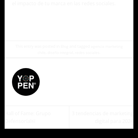
el impacto de tu marca en las redes sociales.
This entry was posted in
and tagged
Blog
agencia marketing
,
,
.
chile
diseño integral
redes sociales
ADMIN
Hall of Fame: Grupo
3 tendencias de marketing
Defensoría￼
digital para 2024