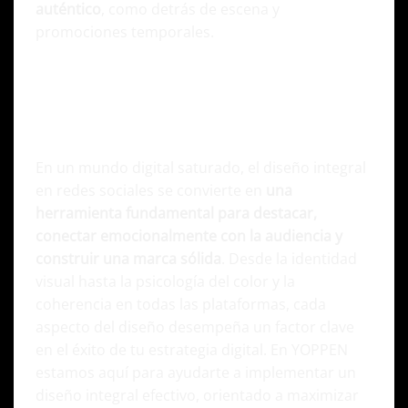
auténtico
, como detrás de escena y
promociones temporales.
Potencia tu marca en las Redes Sociales
con énfasis en el diseño integral
En un mundo digital saturado, el diseño integral
en redes sociales se convierte en
una
herramienta fundamental para destacar,
conectar emocionalmente con la audiencia y
construir una marca sólida
. Desde la identidad
visual hasta la psicología del color y la
coherencia en todas las plataformas, cada
aspecto del diseño desempeña un factor clave
en el éxito de tu estrategia digital. En
YOPPEN
estamos aquí para ayudarte a implementar un
diseño integral efectivo, orientado a maximizar