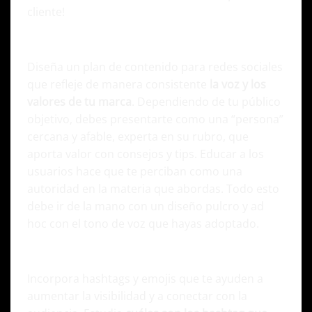
cliente!
Generación de contenido coherente
Diseña un plan de contenido para redes sociales
que refleje de manera consistente
la voz y los
valores de tu marca
. Dependiendo de tu público
objetivo, debes presentarte como una “persona”
cercana y afable, experta en su rubro, que
aporta valor con consejos y tips. Educar a los
usuarios hace que te perciban como una
autoridad en la materia que abordas. Todo esto
debe ir de la mano con un diseño pulcro y ad
hoc con el tono de voz que hayas adoptado.
Uso Estratégico de hashtags y emojis
Incorpora hashtags y emojis que te ayuden a
aumentar la visibilidad y a conectar con la