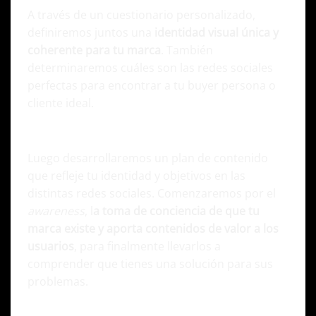
A través de un cuestionario personalizado,
definiremos juntos una
identidad visual única y
coherente para tu marca
. También
determinaremos cuáles son las redes sociales
perfectas para encontrar a tu buyer persona o
cliente ideal.
Planificación de contenido
Luego desarrollaremos un plan de contenido
que refleje tu identidad y objetivos en las
distintas redes sociales. Comenzaremos por el
awareness
, l
a toma de conciencia de que tu
marca existe y aporta contenidos de valor a los
usuarios
, para finalmente llevarlos a
comprender que tienes una solución para sus
problemas.
Creación de videos impactantes