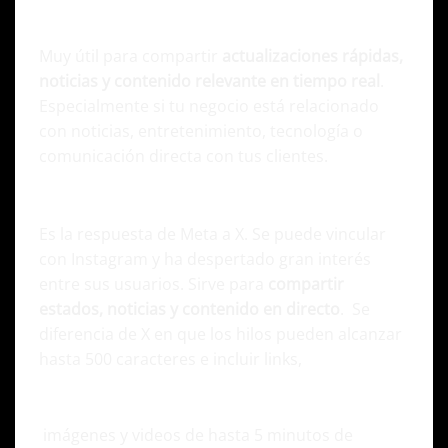
X (Twitter)
Muy útil para compartir
actualizaciones rápidas,
noticias y contenido relevante en tiempo real
.
Especialmente si tu negocio está relacionado
con noticias, entretenimiento, tecnología o
comunicación directa con tus clientes.
Threads
Es la respuesta de Meta a X. Se puede vincular
con Instagram y ha despertado gran interés
entre sus usuarios. Sirve para
compartir
estados, noticias y contenido en directo
. Se
diferencia de X en que los hilos pueden alcanzar
hasta 500 caracteres e incluir links,
imágenes y videos de hasta 5 minutos de