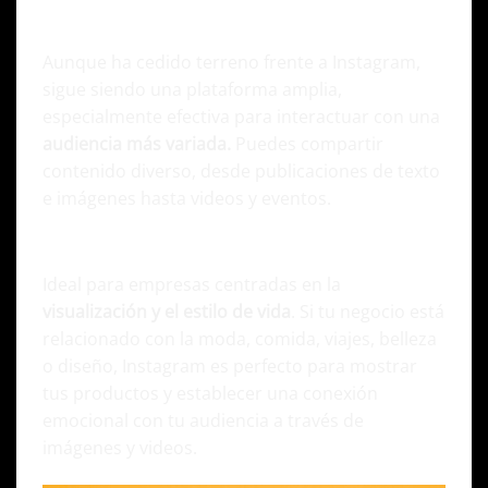
Facebook
Aunque ha cedido terreno frente a Instagram,
sigue siendo una plataforma amplia,
especialmente efectiva para interactuar con una
audiencia más variada.
Puedes compartir
contenido diverso, desde publicaciones de texto
e imágenes hasta videos y eventos.
Instagram
Ideal para empresas centradas en la
visualización y el estilo de vida
. Si tu negocio está
relacionado con la moda, comida, viajes, belleza
o diseño, Instagram es perfecto para mostrar
tus productos y establecer una conexión
emocional con tu audiencia a través de
imágenes y videos.