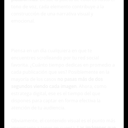
tono de voz, cada elemento contribuye a la
construcción de una narrativa visual y
emocional.
Elementos clave del diseño integral en
Redes Sociales
Piensa en un día cualquiera en que te
encuentres scrolleando por tu red social
favorita. ¿Cuánto tiempo dedicas en promedio a
cada publicación que ves? Posiblemente en la
mayoría de los casos
no pasas más de dos
segundos viendo cada imagen
. Ahora, como
estratega digital, ese es el tiempo del que
dispones para captar en forma efectiva la
atención de tu audiencia.
Obviamente, el contenido visual es el punto más
importante a tener en cuenta.
Las imágenes que