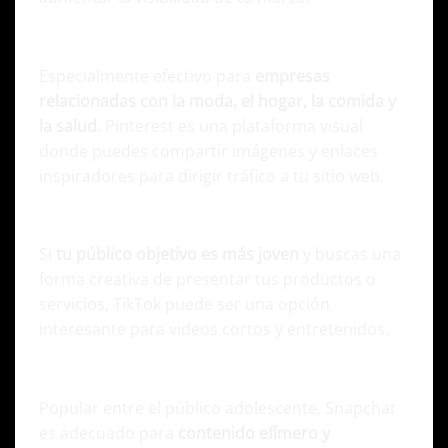
Pinterest
Especialmente efectivo para
empresas
relacionadas con la moda, el hogar, la comida y
la salud
. Pinterest es una plataforma visual
donde puedes compartir imágenes y enlaces
inspiradores para dirigir tráfico a tu sitio web.
TikTok
Si
tu público objetivo es más joven
y buscas una
forma creativa de presentar tus productos o
servicios, TikTok puede ser una opción
interesante para videos cortos y entretenidos.
Snapchat
Popular entre el público adolescente, Snapchat
es adecuado para
contenido efímero y