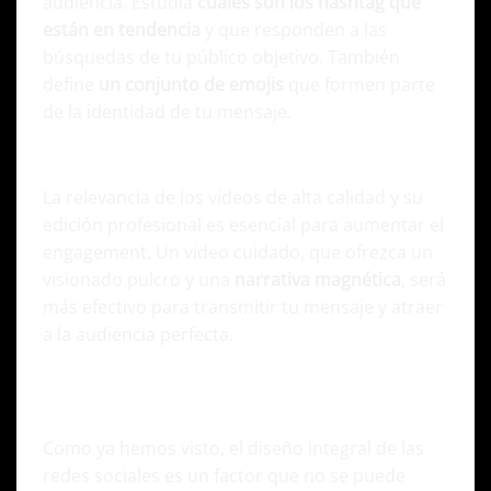
audiencia. Estudia
cuáles son los hashtag que
están en tendencia
y que responden a las
búsquedas de tu público objetivo. También
define
un conjunto de emojis
que formen parte
de la identidad de tu mensaje.
Edición profesional de videos y reels (shorts)
La relevancia de los videos de alta calidad y su
edición profesional es esencial para aumentar el
engagement. Un video cuidado, que ofrezca un
visionado pulcro y una
narrativa magnética
, será
más efectivo para transmitir tu mensaje y atraer
a la audiencia perfecta.
Estrategias efectivas para un diseño integral en
Redes Sociales
Como ya hemos visto, el diseño integral de las
redes sociales es un factor que no se puede