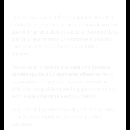
¿En qué redes sociales debes tener
presencia?
Una vez que hayas definido a quiénes les vas a
vender tu producto o servicio, el tono de voz con
que te dirigirás a ellos y cuál es la identidad de tu
marca, prepararemos una estrategia para las
redes sociales más afines con tu público
objetivo.
Debes tener presente que
cada uno de estos
canales apunta a un segmento diferente
, tiene
sus propios códigos y formas de comunicación.
El diseño integral de marketing que aplicaremos
tendrá que adaptarse a estos criterios.
En la actualidad, estas son algunas de las redes
sociales más populares donde te puedes
posicionar.