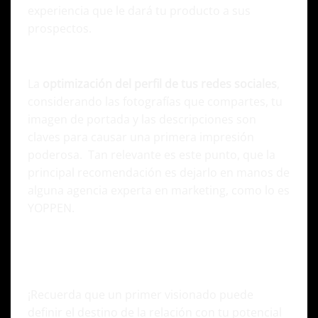
experiencia que le dará tu producto a sus
prospectos.
Diseño de perfiles impactantes
La
optimización del perfil de tus redes sociales
,
considerando las fotografías que compartes, tu
imagen de portada y las descripciones son
claves para causar una primera impresión
poderosa. Tan relevante es este punto, que la
principal recomendación es dejarlo en manos de
alguna agencia experta en marketing, como lo es
YOPPEN.
¡Recuerda que un primer visionado puede
definir el destino de la relación con tu potencial