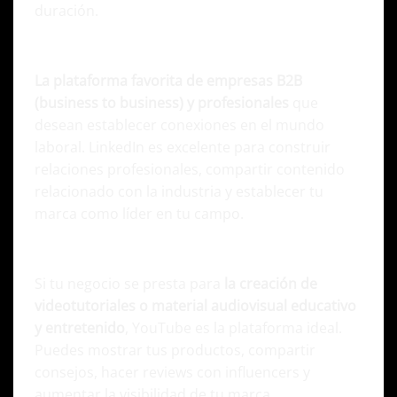
duración.
LinkedIn
La plataforma favorita de empresas B2B
(business to business) y profesionales
que
desean establecer conexiones en el mundo
laboral. LinkedIn es excelente para construir
relaciones profesionales, compartir contenido
relacionado con la industria y establecer tu
marca como líder en tu campo.
YouTube
Si tu negocio se presta para
la creación de
videotutoriales o material audiovisual educativo
y entretenido
, YouTube es la plataforma ideal.
Puedes mostrar tus productos, compartir
consejos, hacer reviews con influencers y
aumentar la visibilidad de tu marca.