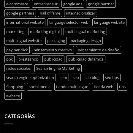
e-commerce
entrepreneur
google ads
google partner
google partners
hall of fame
internacionalizar
international website
language selector web
language website
marketing
marketing digital
multilingual marketing
multilingual website
packaging
packaging design
pay per click
pensamiento creativo
pensamiento de diseño
ppc
prestashop
publicidad
publicidad dinámica
redes sociales
Search Engine Marketing
search engine optimization
sem
seo
seo blog
seo tips
Shopping
social media
tienda multilingue
tienda web
tips
website
CATEGORÍAS