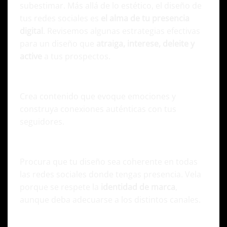
subestimar. Más allá de lo estético, el diseño de
tus redes sociales es
el alma de tu presencia
digital
. Revisemos algunas estrategias efectivas
para un diseño que
atraiga, interese, deleite y
active
a tus prospectos.
Conecta emocionalmente con la audiencia
Crea contenido que evoque emociones y
construya conexiones auténticas con tus
seguidores.
Sé consistente en todas las plataformas
Procura que tu diseño sea coherente en todas
las redes sociales donde tengas presencia. Vela
porque se respete la
identidad de marca
,
aunque deba adecuarse a los distintos canales.