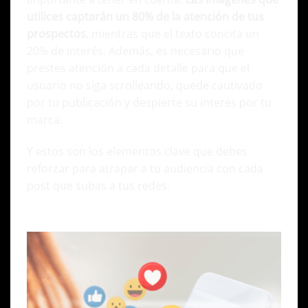
utilices captarán un 80% de la atención de tus
prospectos
, mientras que el texto concita un
20% de interés. Además, es necesario que
prestes atención a cada detalle para que el
usuario no siga scrolleando, quede cautivado
por tu publicación y despierte su interés por tu
marca.
Y estos son los elementos clave que debes
reforzar para atrapar a tu audiencia con cada
post que subas a tus redes.
Identidad Visual y Look & Feel