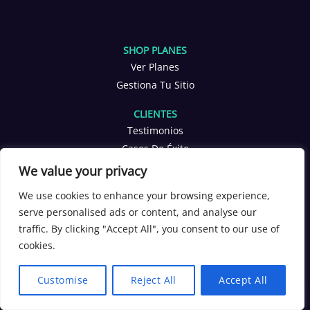
SHOP PLANES
Ver Planes
Gestiona Tu Sitio
CLIENTES
Testimonios
Casos De Éxito
We value your privacy
PARTNERS
Agencias
We use cookies to enhance your browsing experience,
serve personalised ads or content, and analyse our
Certificaciones
traffic. By clicking "Accept All", you consent to our use of
cookies.
CONTÁCTANOS
info@yoppen.com
Customise
Reject All
Accept All
+1 601 653 2566
+56 9 3380 4291