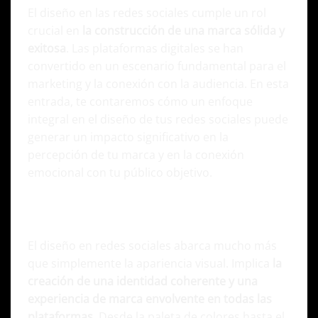
El diseño en las redes sociales cumple un rol
crucial en
la construcción de una marca sólida y
exitosa
. Las plataformas digitales se han
convertido en un escenario fundamental para el
marketing y la conexión con la audiencia. En esta
entrada, te contaremos cómo un enfoque
integral en el diseño de tus redes sociales puede
generar un impacto significativo en la
percepción de tu marca y en la conexión
emocional con tu público objetivo.
Optimizando el impacto de tu marca en
Redes Sociales con diseño integral
El diseño en redes sociales abarca mucho más
que simplemente la apariencia visual. Implica
la
creación de una identidad coherente y una
experiencia de marca envolvente en todas las
plataformas
. Desde la paleta de colores hasta el