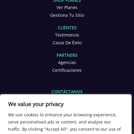
SHOP PLANES
Ver Planes
Gestiona Tu Sitio
CLIENTES
Testimonios
Casos De Éxito
PARTNERS
Agencias
Certificaciones
CONTÁCTANOS
info@yoppen.com
We value your privacy
+1 601 653 2566
+56 9 3380 4291
We use cookies to enhance your browsing experience,
serve personalised ads or content, and analyse our
[yoppen_chatbot]
traffic. By clicking "Accept All", you consent to our use of
Copyright 2026 ©
YOPPEN®