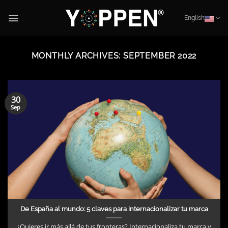
Skip
to
English
content
MONTHLY ARCHIVES:
SEPTEMBER 2022
30
Sep
De España al mundo: 5 claves para internacionalizar tu marca
¿Quieres ir más allá de tus fronteras? Internacionaliza tu marca y