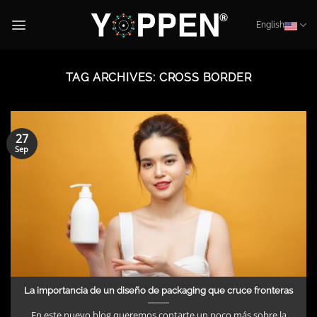
Skip
to
English
content
TAG ARCHIVES:
CROSS BORDER
27
Sep
La importancia de un diseño de packaging que cruce fronteras
En este nuevo blog queremos contarte un poco más sobre la