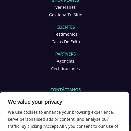
SHOP PLANES
Ver Planes
Gestiona Tu Sitio
CLIENTES
Testimonios
Casos De Éxito
PARTNERS
Agencias
Certificaciones
CONTÁCTANOS
info@yoppen.com
We value your privacy
+1 601 653 2566
+56 9 3380 4291
We use cookies to enhance your browsing experience,
serve personalised ads or content, and analyse our
[yoppen_chatbot]
traffic. By clicking "Accept All", you consent to our use of
Copyright 2026 ©
YOPPEN®