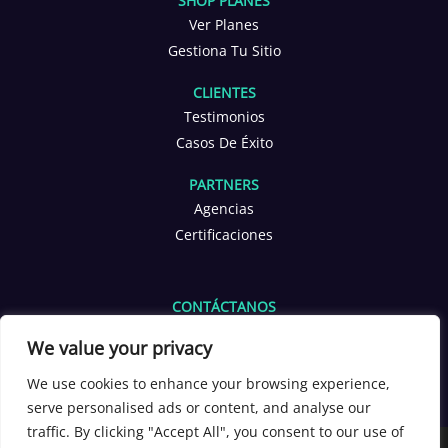
SHOP PLANES
Ver Planes
Gestiona Tu Sitio
CLIENTES
Testimonios
Casos De Éxito
PARTNERS
Agencias
Certificaciones
CONTÁCTANOS
info@yoppen.com
We value your privacy
+1 601 653 2566
+56 9 3380 4291
We use cookies to enhance your browsing experience,
serve personalised ads or content, and analyse our
[yoppen_chatbot]
traffic. By clicking "Accept All", you consent to our use of
Copyright 2026 ©
YOPPEN®