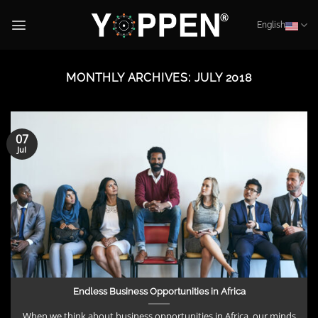
Skip
to
English
content
MONTHLY ARCHIVES:
JULY 2018
07
Jul
Endless Business Opportunities in Africa
When we think about business opportunities in Africa, our minds