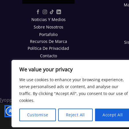
Ma
Noticias Y Medios
Sobre Nosotros
Portafolio
Recursos De Marca
Si
Política De Privacidad
Contacto
Reporte SEO Gratis
We value your privacy
TRABAJA CON NOSOTROS
We use cookies to enhance your browsing experience,
Trabajos
serve personalised ads or content, and analyse our
Programa Afiliados
traffic. By clicking "Accept All", you consent to our use of
[yoppen_chatbot]
cookies.
Customise
Reject All
Accept All