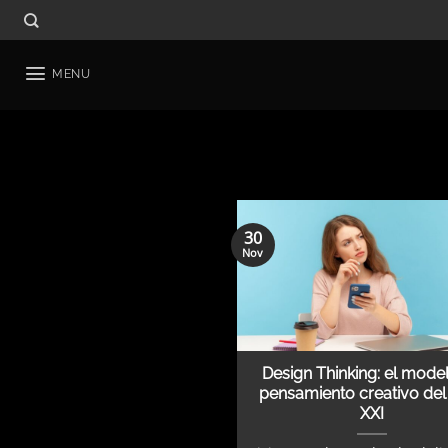
Skip
to
content
MENU
30
Nov
Design Thinking: el mode
pensamiento creativo del 
XXI