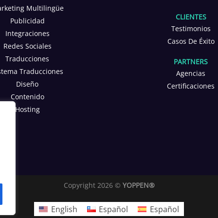
rketing Multilingüe
CLIENTES
Publicidad
Testimonios
Integraciones
Casos De Éxito
Redes Sociales
Traducciones
PARTNERS
stema Traducciones
Agencias
Diseño
Certificaciones
Contenido
Hosting
Copyright 2026 ©
YOPPEN®
English
Español
Español