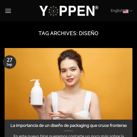
Skip
to
English
content
TAG ARCHIVES:
DISEÑO
27
Sep
La importancia de un diseño de packaging que cruce fronteras
En este nuevo blog queremos contarte un poco más sobre la