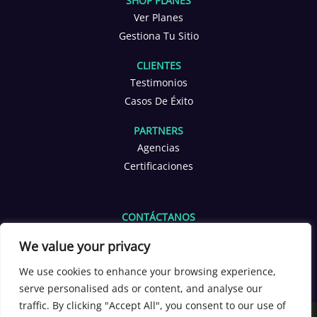
SHOP PLANES
Ver Planes
Gestiona Tu Sitio
CLIENTES
Testimonios
Casos De Éxito
PARTNERS
Agencias
Certificaciones
CONTÁCTANOS
info@yoppen.com
We value your privacy
+1 601 653 2566
+56 9 3380 4291
We use cookies to enhance your browsing experience,
serve personalised ads or content, and analyse our
[yoppen_chatbot]
traffic. By clicking "Accept All", you consent to our use of
Copyright 2026 ©
YOPPEN®