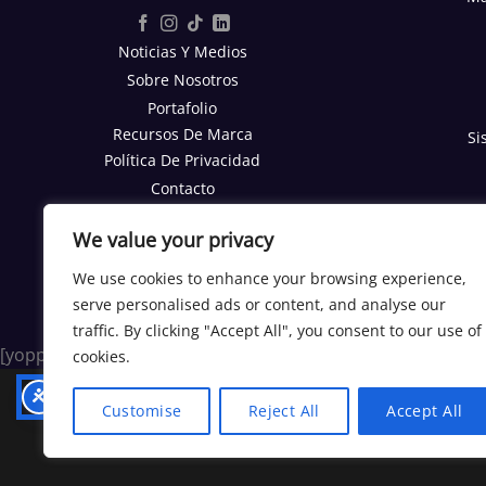
Noticias Y Medios
Sobre Nosotros
Portafolio
Recursos De Marca
Si
Política De Privacidad
Contacto
Reporte SEO Gratis
We value your privacy
TRABAJA CON NOSOTROS
We use cookies to enhance your browsing experience,
Trabajos
serve personalised ads or content, and analyse our
Programa Afiliados
traffic. By clicking "Accept All", you consent to our use of
[yoppen_chatbot]
cookies.
Customise
Reject All
Accept All