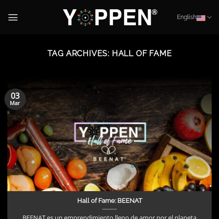
Skip
to
English
content
TAG ARCHIVES:
HALL OF FAME
03
Mar
Hall of Fame: BEENAT
BEENAT es un emprendimiento lleno de amor por el planeta