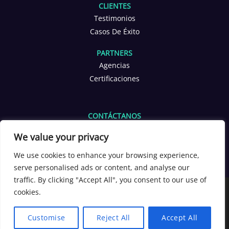
CLIENTES
Testimonios
Casos De Éxito
PARTNERS
Agencias
Certificaciones
CONTÁCTANOS
info@yoppen.com
We value your privacy
+1 601 653 2566
+56 9 3380 4291
We use cookies to enhance your browsing experience,
serve personalised ads or content, and analyse our
[yoppen_chatbot]
traffic. By clicking "Accept All", you consent to our use of
Copyright 2026 ©
YOPPEN®
cookies.
English
Español
Español
Customise
Reject All
Accept All