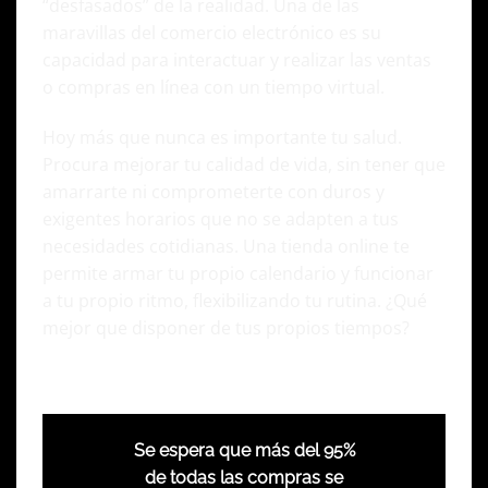
“desfasados” de la realidad. Una de las
maravillas del comercio electrónico es su
capacidad para interactuar y realizar las ventas
o compras en línea con un tiempo virtual.
Hoy más que nunca es importante tu salud.
Procura mejorar tu calidad de vida, sin tener que
amarrarte ni comprometerte con duros y
exigentes horarios que no se adapten a tus
necesidades cotidianas. Una tienda online te
permite armar tu propio calendario y funcionar
a tu propio ritmo, flexibilizando tu rutina. ¿Qué
mejor que disponer de tus propios tiempos?
Se espera que más del 95%
de todas las compras se