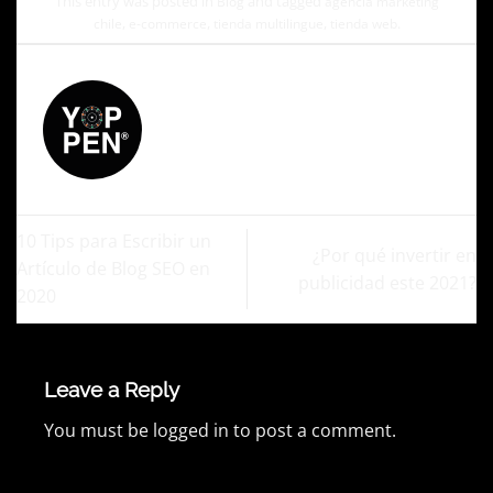
This entry was posted in
and tagged
Blog
agencia marketing
,
,
,
.
chile
e-commerce
tienda multilingue
tienda web
ADMIN
10 Tips para Escribir un
¿Por qué invertir en
Artículo de Blog SEO en
publicidad este 2021?
2020
Leave a Reply
You must be
logged in
to post a comment.