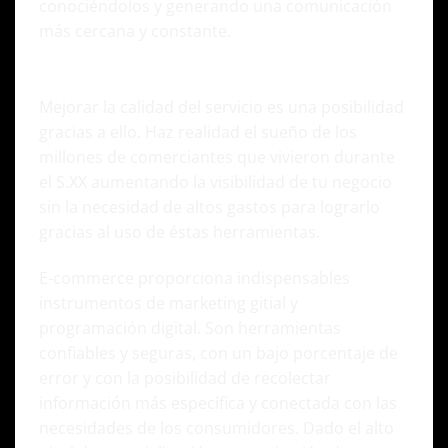
conociéndolos y generando una comunicación
más cercana y constante.
Mejorar la calidad del servicio es una posibilidad
gracias a ello. Haz realidad el sueño de los
millones de comerciantes que vivieron durante
el S.XX aumentando la visibilidad de tu negocio
sin la necesidad de altos gastos para lograrlo
gracias al uso de éstas herramientas.
E-commerce proporciona indispensables
instrumentos de marketing gitial y
programación digital. Son herramientas
confiables y seguras, con un bajo porcentaje de
error y con la posibilidad de recolectar
información más específica y conectada con las
necesidades de los consumidores. Dado el alto