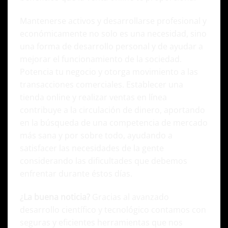
Mantenerse activos y desarrollarse profesional y
económicamente no solo es una necesidad, sino
una forma de desarrollo personal y de ayudar a
mejorar el funcionamiento de la sociedad.
Potencia tu negocio y otorga movimiento a las
transacciones comerciales. Establecer una
tienda online y realizar ventas en línea
contribuye a la circulación de dinero, aportando
en la búsqueda de una competencia de mercado
más sana y por sobre todo, ayudando a
satisfacer las necesidades de la gente
considerando las dificultades que debemos
enfrentar durante éstos días.
¿La buena noticia?
Gracias al avanzado
desarrollo científico y tecnológico contamos con
seguras y eficientes herramientas que nos