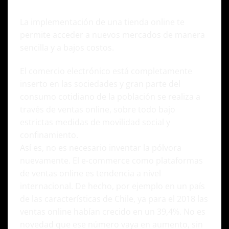
hazlo!
La implementación de una tienda online te
permite acceder a nuevos mercados de manera
sencilla y a bajos costos.
El comercio electrónico está completamente
inserto en las sociedades y gran parte del
consumo cotidiano de la población se realiza a
través de ventas online, sobre todo bajo
estrictas medidas de movilidad social y
confinamiento.
Así es, no es necesario inventar la pólvora
nuevamente. El e-commerce como plataformas
de ventas online es tendencia a nivel
internacional. De hecho, por ejemplo en un país
de las características de Chile, ya para el 2018 las
ventas online habían crecido en un 39,4%. No es
novedad que ese número vaya en aumento, sin