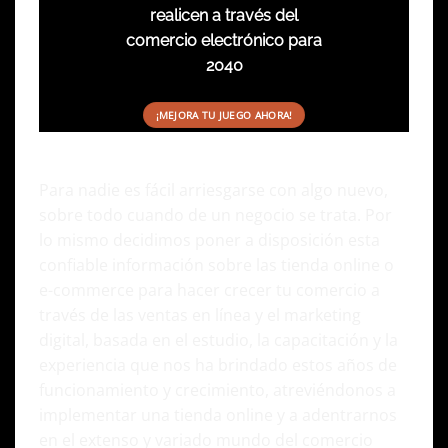
realicen a través del
comercio electrónico para
2040
¡MEJORA TU JUEGO AHORA!
Para nadie es fácil arriesgarse con algo nuevo,
sobre todo cuando de un negocio se trata. Por
lo mismo decidimos poner a disposición esta
confiable información sobre las tienda online o
e-commerce para hacer crecer tu comercio a
través de las ventas en línea y el marketing
digital, basada en el estudio, la capacitación y la
experiencia que nos ha brindado estos años de
funcionamiento y crecimiento, atreviéndonos a
implementar una tienda online y a adentrarnos
en el extenso y variado mundo del comercio