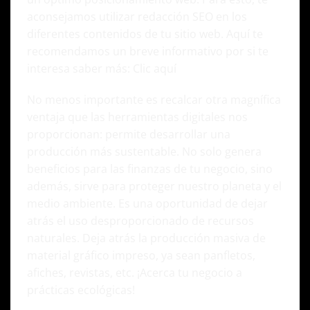
aconsejamos utilizar redacción SEO en los
diferentes contenidos de tu sitio web. Aquí te
recomendamos un breve informativo por si te
interesa saber más:
Clic aquí
No menos importante es recalcar otra magnífica
ventaja que las herramientas digitales nos
proporcionan: permite desarrollar una
producción más sustentable. No solo genera
beneficios para las finanzas de tu negocio, sino
además, sirve para proteger nuestro planeta y el
medio ambiente. Es una oportunidad de dejar
atrás el uso desproporcionado de recursos
naturales. Deja atrás la producción masiva de
material gráfico impreso, ya sean panfletos,
afiches, revistas, etc. ¡Acerca tu negocio a
prácticas ecológicas!