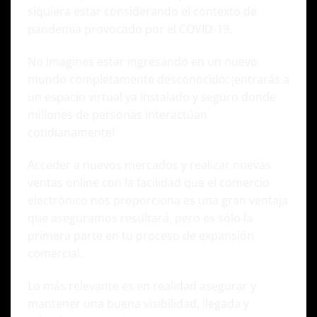
siquiera estar considerando el contexto de
pandemia provocado por el COVID-19.
No imagines estar ingresando en un nuevo
mundo completamente desconocido: ¡entrarás a
un espacio virtual ya instalado y seguro donde
millones de personas interactúan
cotidianamente!
Acceder a nuevos mercados y realizar nuevas
ventas online con la facilidad que el comercio
electrónico nos proporciona es una gran ventaja
que aseguramos resultará, pero es sólo la
primera parte en tu proceso de expansión
comercial.
Lo más relevante es en realidad asegurar y
mantener una buena visibilidad, llegada y