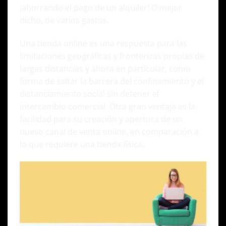
¡ahorrando el pago de un alquiler! O mejor
dicho, de varios gastos.
Una tienda online es una respuesta para las
limitaciones geográficas y fronterizas propias de
largas distancias y ahora en particular, como
forma de saltar la barrera del confinamiento y el
distanciamiento social sin detener el
intercambio comercial. Otra gran ventaja es la
facilidad para su creación y apertura de un
nuevo canal de venta online, en comparación a
lo que requiere una tienda física.