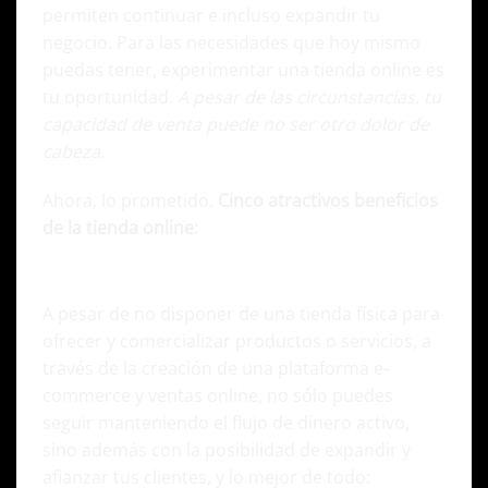
permiten continuar e incluso expandir tu
negocio. Para las necesidades que hoy mismo
puedas tener, experimentar una tienda online es
tu oportunidad.
A pesar de las circunstancias, tu
capacidad de venta puede no ser otro dolor de
cabeza.
Ahora, lo prometido.
Cinco atractivos beneficios
de la tienda online:
1. ¡El flujo de caja no se detiene!
A pesar de no disponer de una tienda física para
ofrecer y comercializar productos o servicios, a
través de la creación de una plataforma e-
commerce y ventas online, no sólo puedes
seguir manteniendo el flujo de dinero activo,
sino además con la posibilidad de expandir y
afianzar tus clientes, y lo mejor de todo: