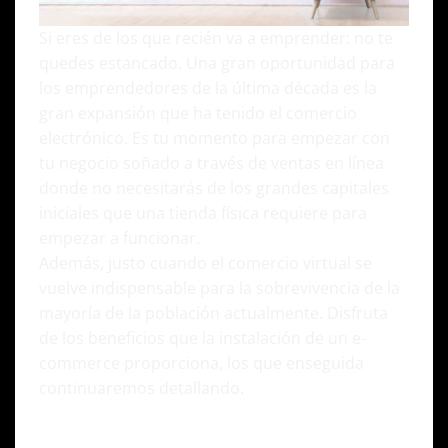
Si eres de los que recién va a emprender: no te
quedes estancado. Una gran oportunidad para
los emprendedores de la última década es la
gran expansión que ha tenido el comercio
electrónico. Es tu momento para empezar con
tu negocio soñado a través de ventas en línea
donde no necesitarás de los grandes capitales
iniciales que una tienda física requiere para
empezar a funcionar.
Además, justo cuando el comercio virtual se
vuelve indispensable para la sobrevivencia de la
mayoría de la población actualmente. Disfruta
de los beneficios que la instalación de un e-
commerce proporciona, los que enseguida
continuaremos detallando.
2. ¡Imagina a qué mercado quieres ingresar y