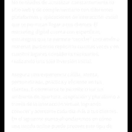
No te olvides de actualizar constantemente tu
sitio web y de complementarlo con diferentes
plataformas y aplicaciones de interacción social
que te permitan llegar a tus clientes. El
marketing digital cuenta con específicas
estrategias que te permite “reciclar” contenido o
material, pudiendo replicarlo cuantas veces y en
cuantos lugares consideres necesarios,
realizando una sola inversión inicial.
Asegura una experiencia cálida, atenta,
personalizada, práctica y eficiente en tus
clientes. E-commerce te permite crear un
ambiente de apertura, aceptación y pluralismo a
través de la interacción virtual, logrando
conocer y acercarte cada día más a tus clientes.
En el siguiente punto ahondaremos en cómo
una tienda online puede proveer este tipo de