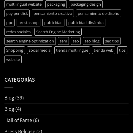
multilingual website
packaging
packaging design
pay per click
pensamiento creativo
pensamiento de diseño
ppc
prestashop
publicidad
publicidad dinámica
redes sociales
Search Engine Marketing
search engine optimization
sem
seo
seo blog
seo tips
Shopping
social media
tienda multilingue
tienda web
tips
website
CATEGORÍAS
Blog
(39)
Blog
(4)
Hall of Fame
(6)
Press Release
(2)