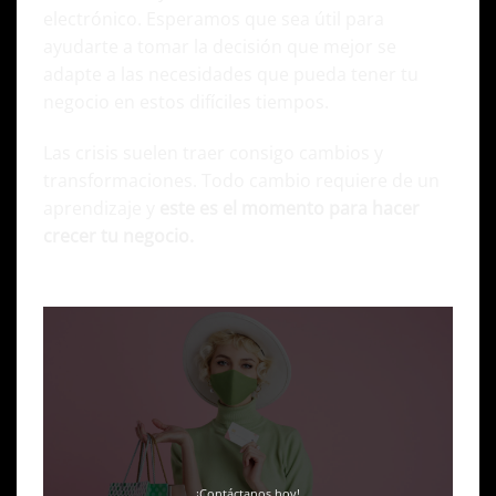
electrónico. Esperamos que sea útil para
ayudarte a tomar la decisión que mejor se
adapte a las necesidades que pueda tener tu
negocio en estos difíciles tiempos.
Las crisis suelen traer consigo cambios y
transformaciones. Todo cambio requiere de un
aprendizaje y
este es el momento para hacer
crecer tu negocio.
¡Contáctanos hoy!