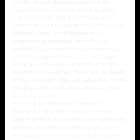
relación con tus clientes para generar un
impacto e inserción comercial a largo plazo.
La posibilidad de llegar a clientes que no te
conocen es una alta probabilidad, por lo que es
necesario preocuparse de generar las
condiciones para entregar un servicio de
excelencia. Los consumidores se sienten más
cómodos y seguros realizando compras que
permitan la conexión e integración entre los
locales físicos que le sean de utilidad, las tiendas
online, la atención digital asociada a esas tiendas
y los dispositivos electrónicos que le permitan
hacer sus compras.
Además, la posibilidad de aumentar la
frecuencia y calidad de interacción con tus
clientes permite que tu negocio acompañe a los
consumidores estando siempre activo y así
entregar un servicio más expedito y completo.