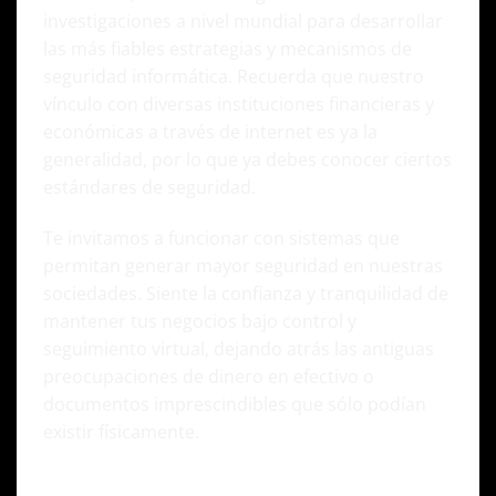
investigaciones a nivel mundial para desarrollar
las más fiables estrategias y mecanismos de
seguridad informática. Recuerda que nuestro
vínculo con diversas instituciones financieras y
económicas a través de internet es ya la
generalidad, por lo que ya debes conocer ciertos
estándares de seguridad.
Te invitamos a funcionar con sistemas que
permitan generar mayor seguridad en nuestras
sociedades. Siente la confianza y tranquilidad de
mantener tus negocios bajo control y
seguimiento virtual, dejando atrás las antiguas
preocupaciones de dinero en efectivo o
documentos imprescindibles que sólo podían
existir físicamente.
5. ¡Disfruta el privilegio de administrar tu tiempo!