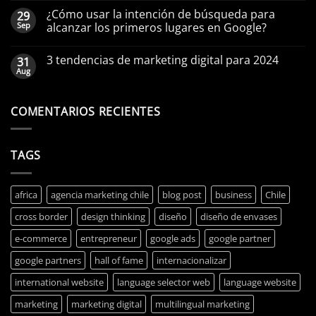
¿Cómo usar la intención de búsqueda para
29
Sep
alcanzar los primeros lugares en Google?
3 tendencias de marketing digital para 2024
31
Aug
COMENTARIOS RECIENTES
TAGS
africa
agencia marketing chile
blog post
business
Chile
cross border
design thinking
diseño
diseño de envases
e-commerce
entrepreneur
google ads
google partner
google partners
hall of fame
internacionalizar
international website
language selector web
language website
marketing
marketing digital
multilingual marketing