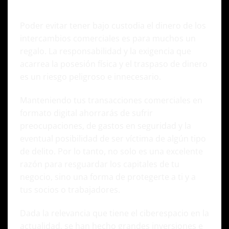
4. ¡Protege tanto tu negocio como tu integridad!
Poder evitar tener bajo custodia el dinero de los
intercambios comerciales es para muchos un
regalo. La responsabilidad y la exigencia que
acarrea la posesión física y el traspaso de dinero
es un riesgo peligroso e innecesario.
Manteniendo tus transacciones comerciales en
formato digital ahorrarás de sufrir
preocupaciones, de gastos en seguridad y la
eventual posibilidad de ser víctima de algún tipo
de delito. Por lo tanto, no solo es una excelente
razón para resguardar los capitales de tu
negocio, sino una forma de protegerte a ti y a
tus socios o trabajadores.
Dada la relevancia que tiene el ciberespacio en la
actualidad, se han hecho grandes inversiones e