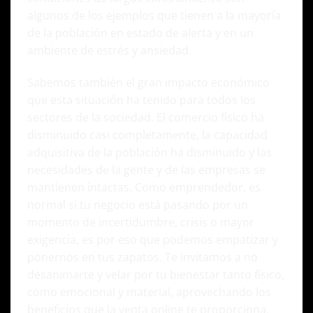
algunos de los ejemplos que tienen a la mayoría
de la población en estado de alerta y en un
ambiente de estrés y ansiedad.
Sabemos también el gran impacto económico
que esta situación ha tenido para todos los
sectores de la sociedad. El comercio físico ha
disminuido casi completamente, la capacidad
adquisitiva de la población ha disminuido y las
necesidades de la gente y de las empresas se
mantienen intactas. Como emprendedor, es
normal si tu negocio está pasando por un
momento de incertidumbre, crisis o mayor
exigencia, es por eso que podemos empatizar y
ponernos en tus zapatos. Te invitamos a no
desanimarte y velar por tu bienestar tanto físico,
como emocional y material, aprovechando los
beneficios que la venta online te proporciona.