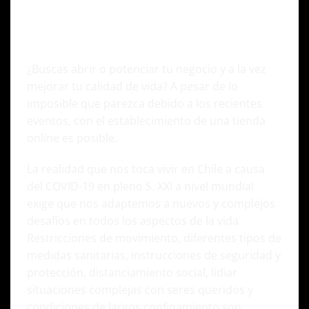
¿Por qué tu negocio necesita una tienda
online?
– 5 razones para decidirte hoy
mismo y vender en línea
¿Buscas abrir o potenciar tu negocio y a la vez
mejorar tu calidad de vida? A pesar de lo
imposible que parezca debido a los recientes
eventos, con el establecimiento de una tienda
online es posible.
La realidad que nos toca vivir en Chile a causa
del COVID-19 en pleno S. XXI a nivel mundial
exige que nos adaptemos a nuevos y complejos
desafíos en todos los aspectos de la vida.
Restricciones de movimiento, diferentes tipos de
medidas sanitarias, instrucciones de seguridad y
protección, distanciamiento social, lidiar
situaciones complejas con seres queridos y
condiciones de largos confinamiento son