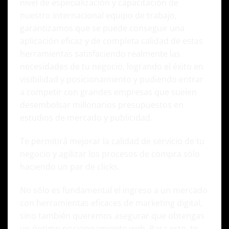
nivel de especialización y capacitación de
nuestro internacional equipo de trabajo,
garantizamos que se puede conseguir una
aplicación eficaz y de completa calidad de estas
herramientas satisfaciendo realmente las
necesidades de tu negocio, logrando el éxito en
visibilidad y posicionamiento y pudiendo entrar
a competir con grandes empresas que suelen
desembolsar millonarios presupuestos en
estudios de mercado y publicidad.
Te permitirá mejorar la calidad de servicio de tu
negocio y agilizar los procesos de compra sólo
haciendo un par de clicks.
No sólo es fundamental el ingreso a un mercado
con herramientas eficaces de marketing digital,
sino también queremos asegurar que obtengas
un óptimo posicionamiento web. Para esto, te