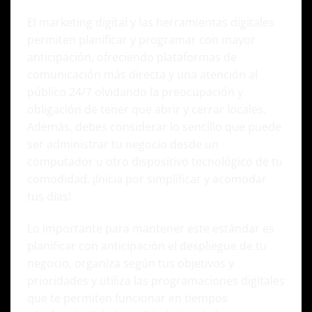
El marketing digital y las herramientas digitales
permiten planificar y programar con mayor
anticipación, ofreciendo plataformas de
comunicación más directa y una atención al
público 24/7 olvidando la preocupación y
obligación de tener que abrir y cerrar locales.
Además, debes considerar lo sencillo que puede
ser administrar tu negocio desde un
computador u otro dispositivo tecnológico de tu
comodidad. ¡Inicia por simplificar y acomodar
tus días!
Lo importante para mantener este estándar es
planificar con anticipación el despliegue de tu
negocio, organiza según tus objetivos y
prioridades y utiliza las programaciones digitales
que te permiten funcionar en tiempos