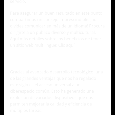
servicio.
Para asegurar un buen resultado en este punto,
compartimos un consejo imprescindible: ¡no
olvides comunicar en más de un idioma! Procura
dirigirte a un público diverso y multicultural.
Aquí más detalles sobre los beneficios de tener
un sitio web multilingüe:
Clic aquí
3. Sueño comercial del S.XX: Aumenta la
visibilidad de tu negocio sin mayores costos.
Gracias al avanzado desarrollo tecnológico, una
de las grandes ventajas que nos ha regalado
este siglo es el acceso universal a un
ciberespacio común. Esto ha generado una
explosión de variados dispositivos que nos
permiten mejorar la calidad y eficiencia de
múltiples tareas.