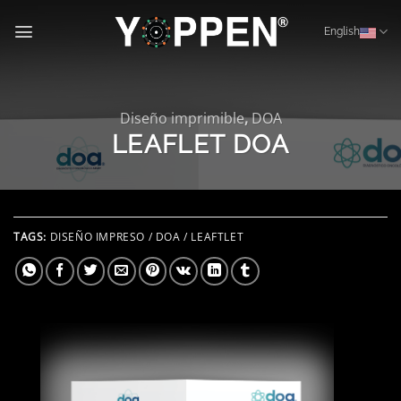
Skip
to
English
content
Diseño imprimible
,
DOA
LEAFLET DOA
TAGS:
DISEÑO IMPRESO / DOA / LEAFTLET