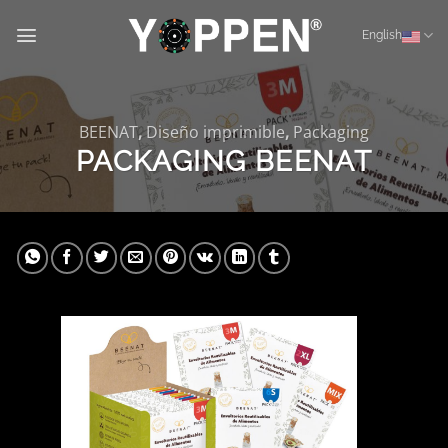
Skip
to
English
content
BEENAT
,
Diseño imprimible
,
Packaging
PACKAGING BEENAT