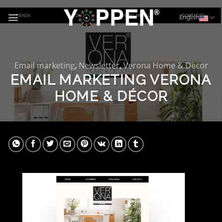
Skip
to
English
content
Email marketing
,
Newsletter
,
Verona Home & Dècor
EMAIL MARKETING VERONA
HOME & DÉCOR