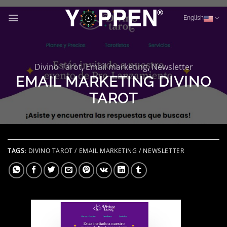
Skip
to
English
content
Divino Tarot
,
Email marketing
,
Newsletter
EMAIL MARKETING DIVINO
TAROT
TAGS:
DIVINO TAROT / EMAIL MARKETING / NEWSLETTER