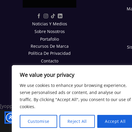
Ma
Noticias Y Medios
Sobre Nosotros
Portafolio
Recursos De Marca
Si
Política De Privacidad
Contacto
Reporte SEO Gratis
We value your privacy
TRABAJA CON NOSOTROS
We use cookies to enhance your browsing experience,
Trabajos
serve personalised ads or content, and analyse our
Programa Afiliados
traffic. By clicking "Accept All", you consent to our use of
[yoppen_chatbot]
cookies.
Customise
Reject All
Accept All