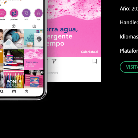
Año:
20
Handle
Idioma
Platafo
VISI