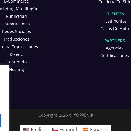
E-Commerce
Gestiona Tu Siti
rketing Multilingüe
CLIENTES
Publicidad
Testimonios
Integraciones
Casos De Éxito
Redes Sociales
Traducciones
PARTNERS
stema Traducciones
Agencias
Diseño
Certificaciones
Contenido
Hosting
Copyright 2026 ©
YOPPEN®
English
Español
Español