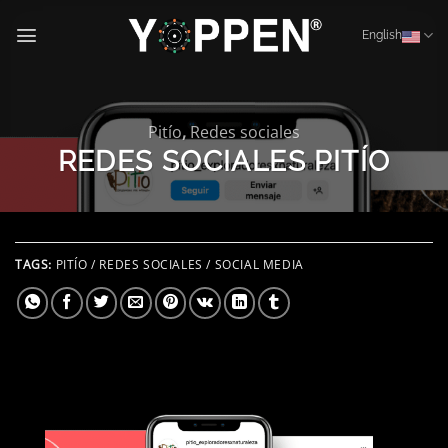
Skip
to
English
content
Pitío
,
Redes sociales
REDES SOCIALES PITÍO
TAGS:
PITÍO / REDES SOCIALES / SOCIAL MEDIA