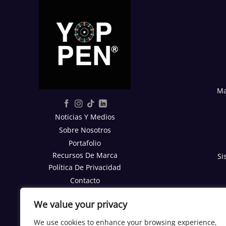
Ma
Noticias Y Medios
Sobre Nosotros
Portafolio
Recursos De Marca
Si
Política De Privacidad
Contacto
Reporte SEO Gratis
We value your privacy
TRABAJA CON NOSOTROS
We use cookies to enhance your browsing experience,
Trabajos