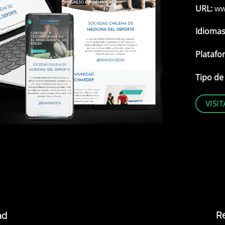
URL:
ww
Idioma
Platafo
Tipo d
VISI
R
ad