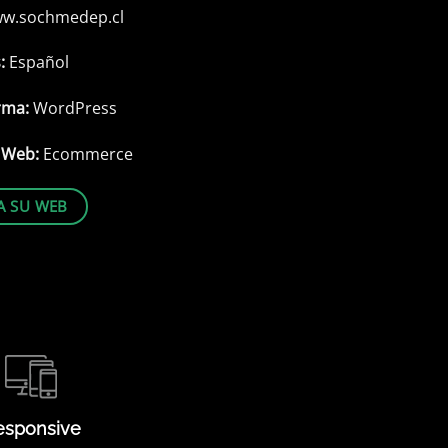
w.sochmedep.cl
s:
Español
rma:
WordPress
e Web:
Ecommerce
TA SU WEB
esponsive