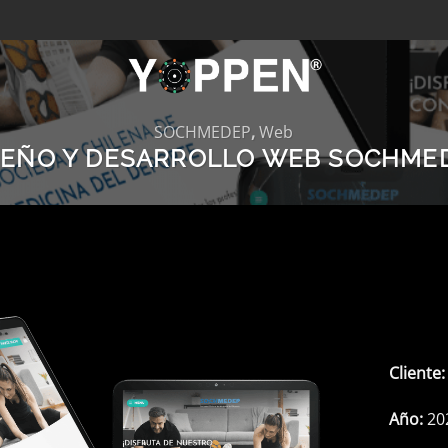
SOCHMEDEP
,
Web
SEÑO Y DESARROLLO WEB SOCHME
Cliente:
Año:
20